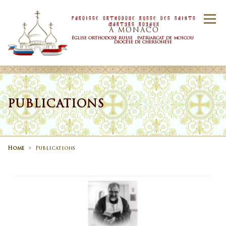
Skip to content
Paroisse Orthodoxe Russe Des Saints
Menu
Martyrs Royaux
À MONACO
ÉGLISE ORTHODOXE RUSSE PATRIARCAT DE MOSCOU
DIOCÉSE DE CHERSONÉSE
ACCUEIL
PAROISSE
NOUVELLES
PUBLICATIONS
HORAIRE
SACREMENTS
Home
>
Publications
CONTACTS
Publications