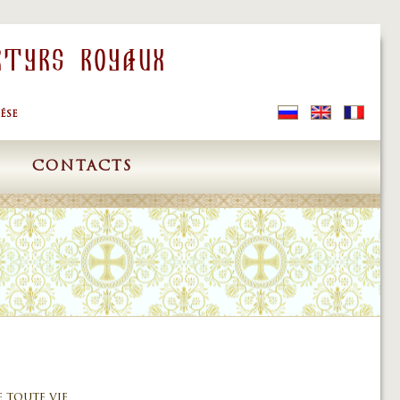
rtyrs Royaux
ÉSE
S
CONTACTS
e toute vie