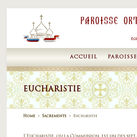
Skip to content
Paroisse Or
ÉG
ACCUEIL
PAROISSE
EUCHARISTIE
Home
>
Sacrements
>
Eucharistie
L’Eucharistie, ou la Communion, est un des sept s