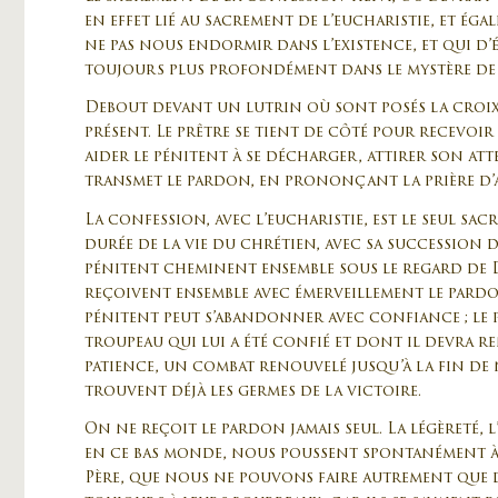
en effet lié au sacrement de l’eucharistie, et é
ne pas nous endormir dans l’existence, et qui d’
toujours plus profondément dans le mystère de l
Debout devant un lutrin où sont posés la croix e
présent. Le prêtre se tient de côté pour recevoir
aider le pénitent à se décharger, attirer son att
transmet le pardon, en prononçant la prière d’a
La confession, avec l’eucharistie, est le seul sac
durée de la vie du chrétien, avec sa succession 
pénitent cheminent ensemble sous le regard de D
reçoivent ensemble avec émerveillement le pardon 
pénitent peut s’abandonner avec confiance ; le p
troupeau qui lui a été confié et dont il devra 
patience, un combat renouvelé jusqu’à la fin de n
trouvent déjà les germes de la victoire.
On ne reçoit le pardon jamais seul. La légèreté, 
en ce bas monde, nous poussent spontanément à e
Père, que nous ne pouvons faire autrement que 