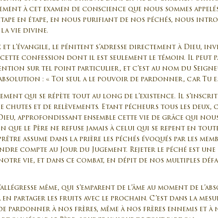
galement à cet examen de conscience que nous sommes appelés
étape en étape, en nous purifiant de nos péchés, nous intr
a vie divine.
t l’évangile, le pénitent s’adresse directement à Dieu, inv
 cette confession dont il est seulement le témoin. Il peut p
ention sur tel point particulier, et c’est au nom du Seigne
bsolution : « Toi seul a le pouvoir de pardonner, car Tu e
rement qui se répète tout au long de l’existence. Il s’inscri
de chutes et de relèvements. Etant pécheurs tous les deux, 
ieu, approfondissant ensemble cette vie de grâce qui nous 
que le Père ne refuse jamais à celui qui se repent en toute
rêtre assume dans la prière les péchés évoqués par les mem
rendre compte au Jour du Jugement. Rejeter le péché est un
otre vie, et dans ce combat, en dépit de nos multiples défa
l’allégresse même, qui s’emparent de l’âme au moment de l’ab
n partager les fruits avec le prochain. C’est dans la mes
de pardonner à nos frères, même à nos frères ennemis et à