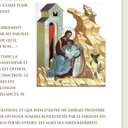
 à faire pour
oduit
isiblement
ar ses paroles
ur qu’il
s bon… »
t dans la
confesseur et
est offerte,
 sincérité. Le
bres du
e longue
illances, se
solution, et que rien d’autre ne saurait produire
ure où nous sommes bouleversés par le pardon du
 nos persécuteurs. Les martyrs pardonnèrent