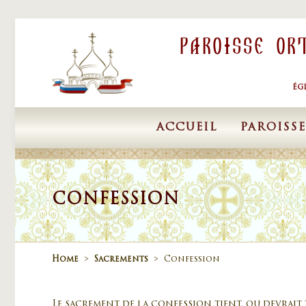
Skip to content
Paroisse Or
ÉG
ACCUEIL
PAROISSE
CONFESSION
Home
>
Sacrements
>
Confession
Le sacrement de la confession tient, ou devrait 