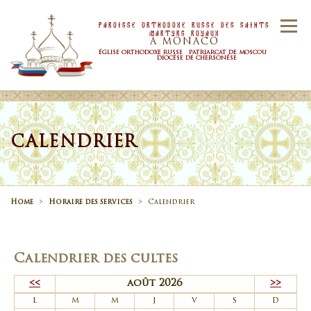
Skip to content
Paroisse Orthodoxe Russe Des Saints
Menu
Martyrs Royaux
À MONACO
ÉGLISE ORTHODOXE RUSSE PATRIARCAT DE MOSCOU
DIOCÉSE DE CHERSONÉSE
ACCUEIL
PAROISSE
NOUVELLES
CALENDRIER
HORAIRE
SACREMENTS
Home
>
Horaire des services
>
Calendrier
CONTACTS
Calendrier des cultes
<<
août 2026
>>
l
m
m
j
v
s
d