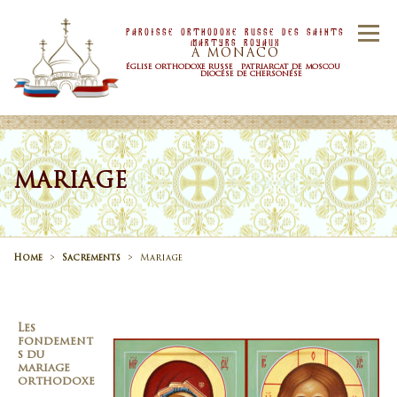
Skip to content
Paroisse Orthodoxe Russe Des Saints
Menu
Martyrs Royaux
À MONACO
ÉGLISE ORTHODOXE RUSSE PATRIARCAT DE MOSCOU
DIOCÉSE DE CHERSONÉSE
ACCUEIL
PAROISSE
NOUVELLES
MARIAGE
HORAIRE
SACREMENTS
Home
>
Sacrements
>
Mariage
CONTACTS
Les
fondement
s du
mariage
orthodoxe