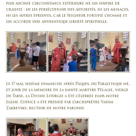
plus aucune circonstance extérieure ne lui inspire de
crainte : ni les persécutions des autorités, ni les menaces,
ni les autres épreuves, car le Seigneur fortifie l’homme et
lui accorde une authentique liberté spirituelle.
Le 17 mai, sixième dimanche après Pâques, du Paralytique-né,
et jour de la mémoire de la sainte martyre Pélagie, vierge
de Tarse, la Divine Liturgie a été célébrée dans notre
église. L’office a été présidé par l’archiprêtre Vadim
Zakrevsky, recteur de notre paroisse.