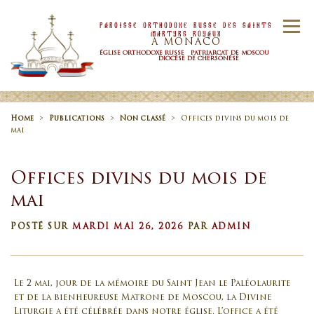
Skip to content
Paroisse Orthodoxe Russe Des Saints
Menu
Martyrs Royaux
À MONACO
ÉGLISE ORTHODOXE RUSSE PATRIARCAT DE MOSCOU
DIOCÉSE DE CHERSONÉSE
ACCUEIL
PAROISSE
NOUVELLES
Home
>
Publications
>
Non classé
>
Offices divins du mois de
mai
HORAIRE
SACREMENTS
Offices divins du mois de
mai
CONTACTS
POSTÉ SUR
MARDI MAI 26, 2026
PAR
ADMIN
Le 2 mai, jour de la mémoire du Saint Jean le Paléolaurite
et de la bienheureuse Matrone de Moscou, la Divine
Liturgie a été célébrée dans notre église. L’office a été