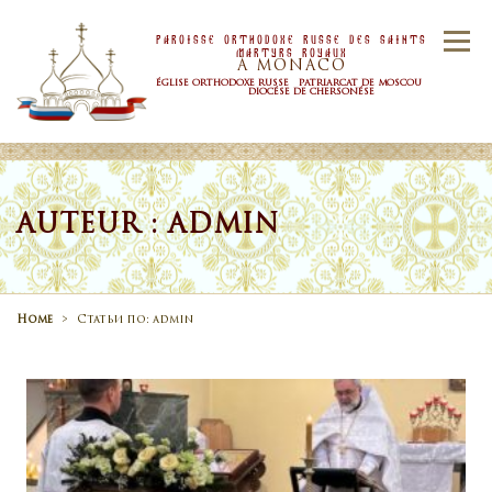
Skip to content
Paroisse Orthodoxe Russe Des Saints
Menu
Martyrs Royaux
À MONACO
ÉGLISE ORTHODOXE RUSSE PATRIARCAT DE MOSCOU
DIOCÉSE DE CHERSONÉSE
ACCUEIL
PAROISSE
NOUVELLES
AUTEUR :
ADMIN
HORAIRE
SACREMENTS
Home
>
Статьи по: admin
CONTACTS