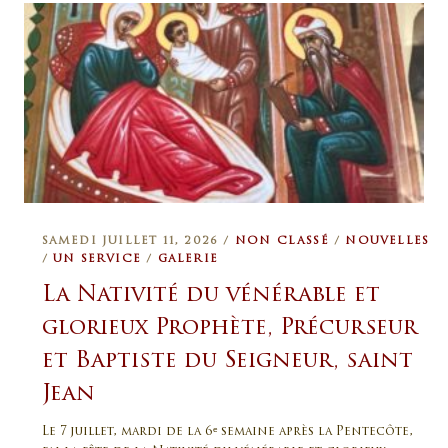
SAMEDI JUILLET 11, 2026 /
NON CLASSÉ
/
NOUVELLES
/
UN SERVICE
/
GALERIE
La Nativité du vénérable et
glorieux Prophète, Précurseur
et Baptiste du Seigneur, saint
Jean
Le 7 juillet, mardi de la 6ᵉ semaine après la Pentecôte,