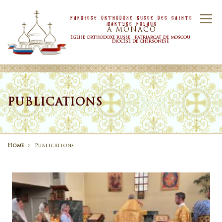
Skip to content
Paroisse Orthodoxe Russe Des Saints
Menu
Martyrs Royaux
À MONACO
ÉGLISE ORTHODOXE RUSSE PATRIARCAT DE MOSCOU
DIOCÉSE DE CHERSONÉSE
ACCUEIL
PAROISSE
NOUVELLES
PUBLICATIONS
HORAIRE
SACREMENTS
Home
>
Publications
CONTACTS
Publications