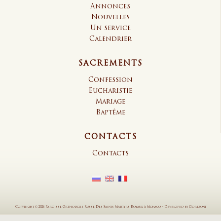
Annonces
Nouvelles
Un service
Calendrier
SACREMENTS
Confession
Eucharistie
Mariage
Baptême
CONTACTS
Contacts
Copyright © 2026 Paroisse Orthodoxe Russe Des Saints Martyrs Royaux à Monaco
–
Developed by
Gorizont