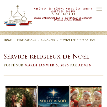
Skip to content
Paroisse Orthodoxe Russe Des Saints
Menu
Martyrs Royaux
À MONACO
ÉGLISE ORTHODOXE RUSSE PATRIARCAT DE MOSCOU
DIOCÉSE DE CHERSONÉSE
ACCUEIL
PAROISSE
NOUVELLES
Home
>
Publications
>
Annonces
>
Service religieux de Noël
Service religieux de Noël
HORAIRE
SACREMENTS
POSTÉ SUR
MARDI JANVIER 6, 2026
PAR
ADMIN
CONTACTS