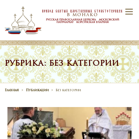
Skip to content
Приход Святых Царственных Страстотерпцев
Menu
В МОНАКО
РУССКАЯ ПРАВОСЛАВНАЯ ЦЕРКОВЬ МОСКОВСКИЙ
ПАТРИАРХАТ КОРСУНСКАЯ ЕПАРХИЯ
ГЛАВНАЯ
ПРИХОД
НОВОСТИ
РУБРИКА: БЕЗ КАТЕГОРИИ
РАСПИСАНИЕ
ТАИНСТВА
Главная
>
Публикации
>
Без категории
КОНТАКТЫ