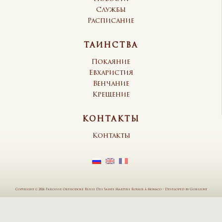
Службы
Расписание
ТАИНСТВА
Покаяние
Евхаристия
Венчание
Крещение
КОНТАКТЫ
Контакты
Copyright © 2026 Paroisse Orthodoxe Russe Des Saints Martyrs Royaux à Monaco
–
Developed by
Gorizont