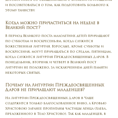
договориться со священником о времени Причащения
и посоветоваться о том, как подготовить больного к
этому таинству.
Когда можно причаститься на неделе в
Великий пост?
В период Великого поста малолетних детей причащают
по субботам и воскресеньям, когда служится
Божественная Литургия. Взрослые, кроме субботы и
воскресения, могут причащаться по средам, пятницам,
когда служится Литургия Преждеосвященных Даров. В
понедельник, вторник и четверг в Великий пост
Литургии не положено, за исключением дней памяти
некоторых святых.
Почему на Литургии Преждеосвященных
Даров не причащают младенцев?
На Литургии Преждеосвященных Даров в Чаше
содержится только благословленное вино, а Кровью
Христовою заранее пропитаны частицы Агнца (Хлеба,
преложенного в Тело Христово). Так как младенцев, в