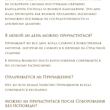
не оскорбить своими поступками святыню.
Благодарить Господа за великое благодеяние. Эти дни
надо проводить как великие праздники, насколько
возможно посвящая их сосредоточенности и
духовному деланию.
В любой ли день можно причаститься?
Причащают во все дни, когда служится Божественная
литургия. Литургия не служится в пятницу на Страстной
седмице.
В период Великого поста богослужения совершаются
по особому расписанию.
Оплачивается ли Причащение?
Нет, во всех храмах таинство Причащения всегда
совершается бесплатно.
Можно ли причаститься после Соборования
без Исповеди?