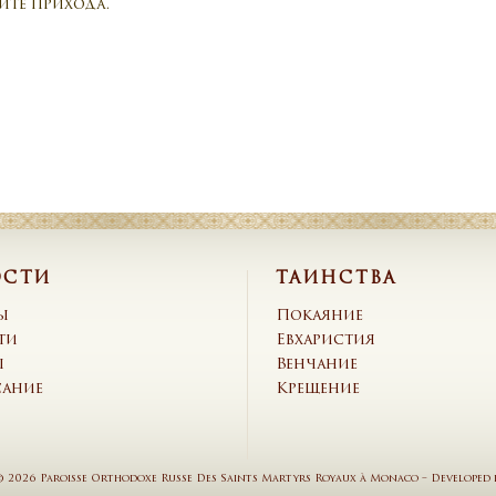
йте прихода.
ОСТИ
ТАИНСТВА
ы
Покаяние
ти
Евхаристия
ы
Венчание
сание
Крещение
© 2026 Paroisse Orthodoxe Russe Des Saints Martyrs Royaux à Monaco
–
Developed 