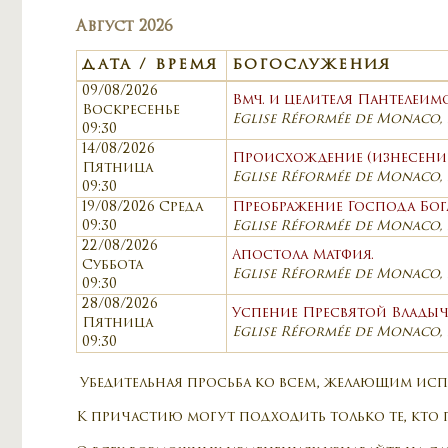
Август 2026
ДАТА / ВРЕМЯ
БОГОСЛУЖЕНИЯ
09/08/2026
Вмч. и целителя Пантелеим
Воскресенье
Eglise Réformée de Monaco
09:30
14/08/2026
Происхождение (изнесение
Пятница
Eglise Réformée de Monaco
09:30
19/08/2026 Среда
Преображение Господа Бог
09:30
Eglise Réformée de Monaco
22/08/2026
Апостола Матфия.
Суббота
Eglise Réformée de Monaco
09:30
28/08/2026
Успение Пресвятой Влады
Пятница
Eglise Réformée de Monaco
09:30
Убедительная просьба ко всем, желающим испов
К причастию могут подходить только те, кто 