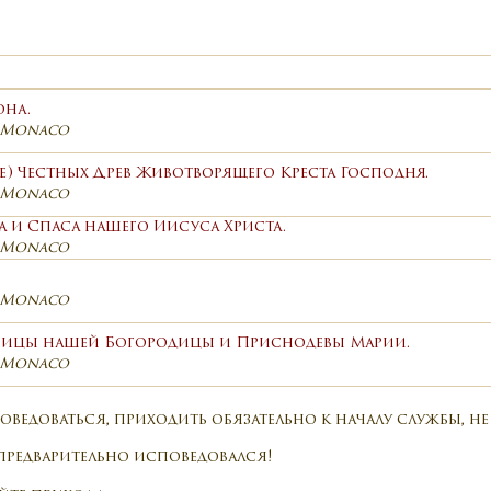
она.
, Monaco
) Честных Древ Животворящего Креста Господня.
, Monaco
а и Спаса нашего Иисуса Христа.
, Monaco
, Monaco
чицы нашей Богородицы и Приснодевы Марии.
, Monaco
едоваться, приходить обязательно к началу службы, не 
предварительно исповедовался!