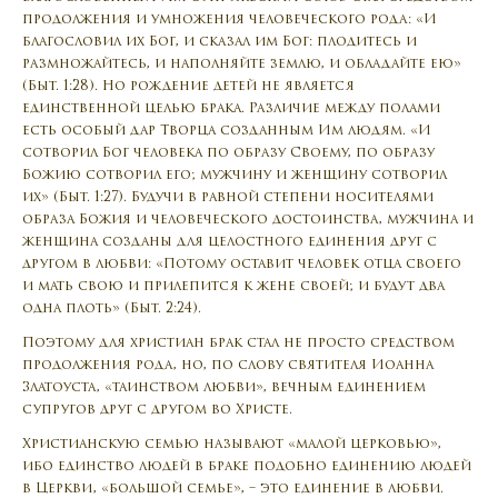
продолжения и умножения человеческого рода: «И
благословил их Бог, и сказал им Бог: плодитесь и
размножайтесь, и наполняйте землю, и обладайте ею»
(Быт. 1:28). Но рождение детей не является
единственной целью брака. Различие между полами
есть особый дар Творца созданным Им людям. «И
сотворил Бог человека по образу Своему, по образу
Божию сотворил его; мужчину и женщину сотворил
их» (Быт. 1:27). Будучи в равной степени носителями
образа Божия и человеческого достоинства, мужчина и
женщина созданы для целостного единения друг с
другом в любви: «Потому оставит человек отца своего
и мать свою и прилепится к жене своей; и будут два
одна плоть» (Быт. 2:24).
Поэтому для христиан брак стал не просто средством
продолжения рода, но, по слову святителя Иоанна
Златоуста, «таинством любви», вечным единением
супругов друг с другом во Христе.
Христианскую семью называют «малой церковью»,
ибо единство людей в браке подобно единению людей
в Церкви, «большой семье», – это единение в любви.