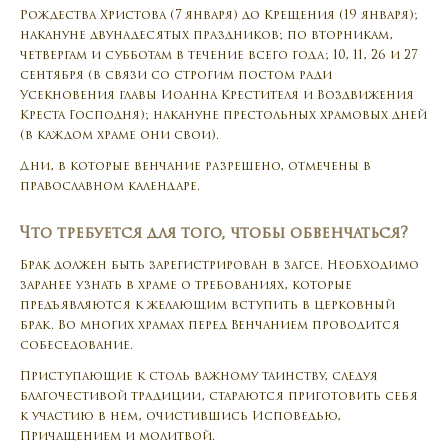
Рождества Христова (7 января) до Крещения (19 января);
накануне двунадесятых праздников; по вторникам,
четвергам и субботам в течение всего года; 10, 11, 26 и 27
сентября (в связи со строгим постом ради
Усекновения главы Иоанна Крестителя и Воздвижения
Креста Господня); накануне престольных храмовых дней
(в каждом храме они свои).
Дни, в которые венчание разрешено, отмечены в
православном календаре.
Что требуется для того, чтобы обвенчаться?
Брак должен быть зарегистрирован в загсе. Необходимо
заранее узнать в храме о требованиях, которые
предъявляются к желающим вступить в церковный
брак. Во многих храмах перед Венчанием проводится
собеседование.
Приступающие к столь важному таинству, следуя
благочестивой традиции, стараются приготовить себя
к участию в нем, очистившись Исповедью,
Причащением и молитвой.