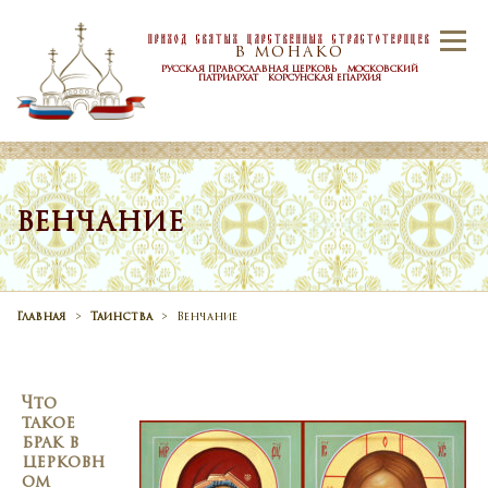
Skip to content
Приход Святых Царственных Страстотерпцев
Menu
В МОНАКО
РУССКАЯ ПРАВОСЛАВНАЯ ЦЕРКОВЬ МОСКОВСКИЙ
ПАТРИАРХАТ КОРСУНСКАЯ ЕПАРХИЯ
ГЛАВНАЯ
ПРИХОД
НОВОСТИ
ВЕНЧАНИЕ
РАСПИСАНИЕ
ТАИНСТВА
Главная
>
Таинства
>
Венчание
КОНТАКТЫ
Что
такое
брак в
церковн
ом