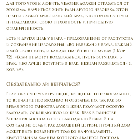
Для того чтобы любить, человек должен отказаться от
эгоизма, научиться жить ради другого человека. Этой
цели и служит христианский брак, в котором супруги
преодолевают свою греховность и природную
ограниченность.
Есть и другая цель у брака – предохранение от распутства
и сохранение целомудрия. «Во избежание блуда, каждый
имей свою жену, и каждая имей своего мужа» (1 Кор.
7:2). «Если не могут воздержаться, пусть вступают в
брак; ибо лучше вступить в брак, нежели разжигаться» (1
Кор. 7:9).
Обязательно ли венчаться?
Если оба супруга верующие, крещеные и православные,
то венчание необходимо и обязательно, так как во
время этого таинства муж и жена получают особую
благодать, освящающую их брак. Брак в таинстве
Венчания восполняется благодатью Божией на
созидание семьи как домашней церкви. Прочный дом
может быть воздвигнут только на фундаменте,
краеугольным камнем которого является Господь