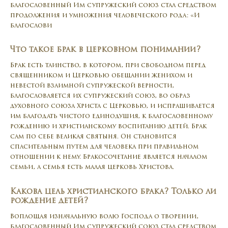
благословенный Им супружеский союз стал средством
продолжения и умножения человеческого рода: «И
благослови
Что такое брак в церковном понимании?
Брак есть таинство, в котором, при свободном перед
священником и Церковью обещании женихом и
невестой взаимной супружеской верности,
благословляется их супружеский союз, во образ
духовного союза Христа с Церковью, и испрашивается
им благодать чистого единодушия, к благословенному
рождению и христианскому воспитанию детей. Брак
сам по себе великая святыня. Он становится
спасительным путем для человека при правильном
отношении к нему. Бракосочетание является началом
семьи, а семья есть малая церковь Христова.
Какова цель христианского брака? Только ли
рождение детей?
Воплощая изначальную волю Господа о творении,
благословенный Им супружеский союз стал средством