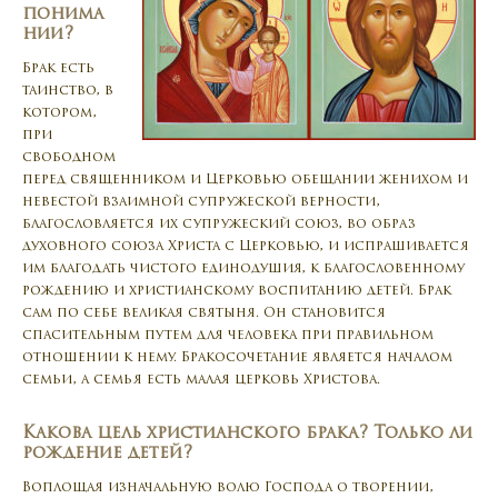
понима
нии?
Брак есть
таинство, в
котором,
при
свободном
перед священником и Церковью обещании женихом и
невестой взаимной супружеской верности,
благословляется их супружеский союз, во образ
духовного союза Христа с Церковью, и испрашивается
им благодать чистого единодушия, к благословенному
рождению и христианскому воспитанию детей. Брак
сам по себе великая святыня. Он становится
спасительным путем для человека при правильном
отношении к нему. Бракосочетание является началом
семьи, а семья есть малая церковь Христова.
Какова цель христианского брака? Только ли
рождение детей?
Воплощая изначальную волю Господа о творении,