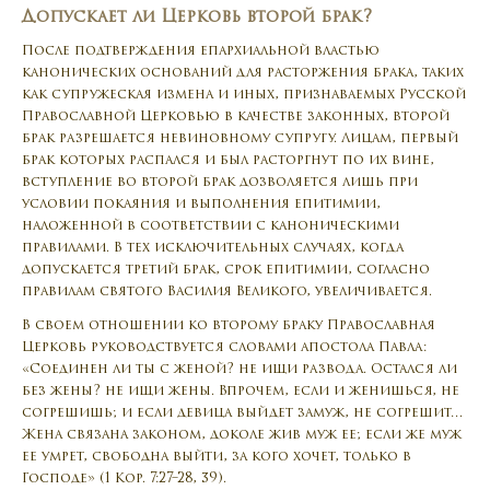
Допускает ли Церковь второй брак?
После подтверждения епархиальной властью
канонических оснований для расторжения брака, таких
как супружеская измена и иных, признаваемых Русской
Православной Церковью в качестве законных, второй
брак разрешается невиновному супругу. Лицам, первый
брак которых распался и был расторгнут по их вине,
вступление во второй брак дозволяется лишь при
условии покаяния и выполнения епитимии,
наложенной в соответствии с каноническими
правилами. В тех исключительных случаях, когда
допускается третий брак, срок епитимии, согласно
правилам святого Василия Великого, увеличивается.
В своем отношении ко второму браку Православная
Церковь руководствуется словами апостола Павла:
«Соединен ли ты с женой? не ищи развода. Остался ли
без жены? не ищи жены. Впрочем, если и женишься, не
согрешишь; и если девица выйдет замуж, не согрешит…
Жена связана законом, доколе жив муж ее; если же муж
ее умрет, свободна выйти, за кого хочет, только в
Господе» (1 Кор. 7:27–28, 39).