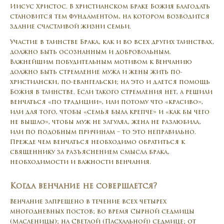
Иисус Христос. В христианском браке Божия благодать
становится тем фундаментом, на котором возводится
здание счастливой жизни семьи.
Участие в таинстве Брака, как и во всех других таинствах,
должно быть осознанным и добровольным.
Важнейшим побудительным мотивом к Венчанию
должно быть стремление мужа и жены жить по-
христиански, по-евангельски; на это и дается помощь
Божия в таинстве. Если такого стремления нет, а решили
венчаться «по традиции», или потому что «красиво»,
или для того, чтобы «семья была крепче» и «как бы чего
не вышло», чтобы муж не загулял, жена не разлюбила,
или по подобным причинам – то это неправильно.
Прежде чем венчаться необходимо обратиться к
священнику за разъяснением смысла брака,
необходимости и важности венчания.
Когда венчание не совершается?
Венчание запрещено в течение всех четырех
многодневных постов; во время Сырной седмицы
(Масленицы); на Светлой (Пасхальной) седмице; от