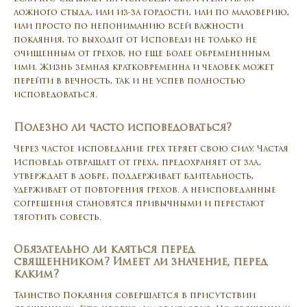
ложного стыда, или из-за гордости, или по маловерию,
или просто по непониманию всей важности
покаяния, то выходит от Исповеди не только не
очищенным от грехов, но еще более обремененным
ими. Жизнь земная кратковременна и человек может
перейти в вечность, так и не успев полностью
исповедоваться.
Полезно ли часто исповедоваться?
Через частое исповедание грех теряет свою силу. Частая
Исповедь отвращает от греха, предохраняет от зла,
утверждает в добре, поддерживает бдительность,
удерживает от повторения грехов. А неисповеданные
согрешения становятся привычными и перестают
тяготить совесть.
Обязательно ли каяться перед
священником? Имеет ли значение, перед
каким?
Таинство Покаяния совершается в присутствии