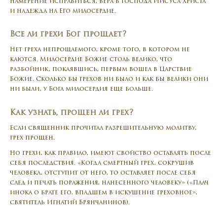
намерение исправиться, вера в Господа Иисуса Христа
и надежда на Его милосердие.
Все ли грехи Бог прощает?
Нет греха непрощаемого, кроме того, в котором не
каются. Милосердие Божие столь велико, что
разбойник, покаявшись, первым вошел в Царствие
Божие. Сколько бы грехов ни было и как бы велики они
ни были, у Бога милосердия еще больше.
Как узнать, прощен ли грех?
Если священник прочитал разрешительную молитву,
грех прощен.
Но грехи, как правило, имеют свойство оставлять после
себя последствия. «Когда смертный грех, сокрушив
человека, отступит от него, то оставляет после себя
след и печать поражения, нанесенного человеку» («Плач
инока о брате его, впадшем в искушение греховное»,
святитель Игнатий Брянчанинов).