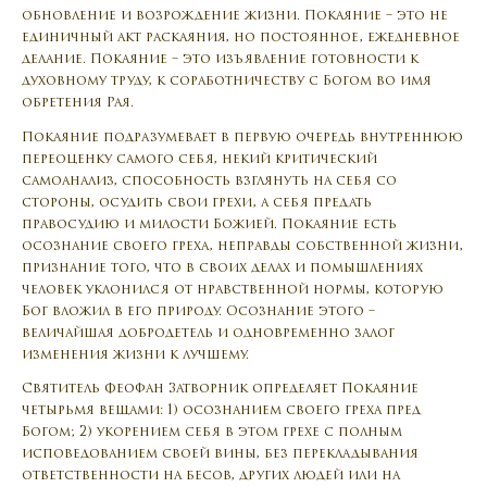
обновление и возрождение жизни. Покаяние – это не
единичный акт раскаяния, но постоянное, ежедневное
делание. Покаяние – это изъявление готовности к
духовному труду, к соработничеству с Богом во имя
обретения Рая.
Покаяние подразумевает в первую очередь внутреннюю
переоценку самого себя, некий критический
самоанализ, способность взглянуть на себя со
стороны, осудить свои грехи, а себя предать
правосудию и милости Божией. Покаяние есть
осознание своего греха, неправды собственной жизни,
признание того, что в своих делах и помышлениях
человек уклонился от нравственной нормы, которую
Бог вложил в его природу. Осознание этого –
величайшая добродетель и одновременно залог
изменения жизни к лучшему.
Святитель Феофан Затворник определяет Покаяние
четырьмя вещами: 1) осознанием своего греха пред
Богом; 2) укорением себя в этом грехе с полным
исповедованием своей вины, без перекладывания
ответственности на бесов, других людей или на