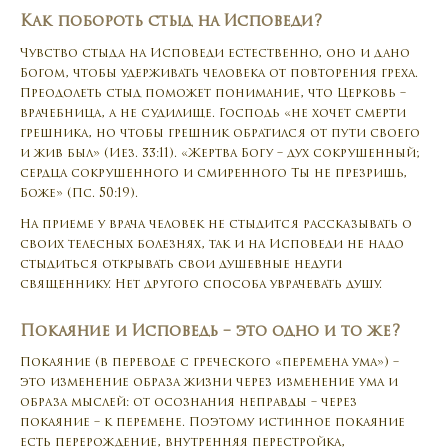
Как побороть стыд на Исповеди?
Чувство стыда на Исповеди естественно, оно и дано
Богом, чтобы удерживать человека от повторения греха.
Преодолеть стыд поможет понимание, что Церковь –
врачебница, а не судилище. Господь «не хочет смерти
грешника, но чтобы грешник обратился от пути своего
и жив был» (Иез. 33:11). «Жертва Богу – дух сокрушенный;
сердца сокрушенного и смиренного Ты не презришь,
Боже» (Пс. 50:19).
На приеме у врача человек не стыдится рассказывать о
своих телесных болезнях, так и на Исповеди не надо
стыдиться открывать свои душевные недуги
священнику. Нет другого способа уврачевать душу.
Покаяние и Исповедь – это одно и то же?
Покаяние (в переводе с греческого «перемена ума») –
это изменение образа жизни через изменение ума и
образа мыслей: от осознания неправды – через
покаяние – к перемене. Поэтому истинное покаяние
есть перерождение, внутренняя перестройка,