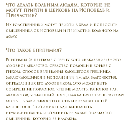
Что делать больным людям, которые не
могут прийти в церковь на Исповедь и
Причастие?
Их родственники могут прийти в храм и попросить
священника об Исповеди и Причастии больного на
дому.
Что такое епитимия?
Епитимия (в переводе с греческого «наказание») – это
духовное лекарство, средство помощи в борьбе с
грехом, способ врачевания кающегося грешника,
заключающийся в исполнении им дел благочестия,
определенных его духовником. Это может быть
совершение поклонов, чтение молитв, канонов или
акафистов, усиленный пост, паломничество к святому
месту – в зависимости от сил и возможностей
кающегося. Епитимию надо выполнять
неукоснительно, и отменить ее может только тот
священник, который ее наложил.