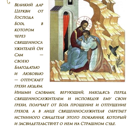
Великий дар
Церкви от
Господа
Бога, в
котором
через
священносл
ужителей Он
Сам —
своею
Благодатью
и Любовью
— отпускает
грехи людям.
Иными словами, верующий, находясь перед
священнослужителем и исповедуя ему свои
грехи, получает от Бога прощение и отпущение
грехов, а в лице священнослужителя обретает
истинного свидетеля этого покаяния, который
и засвидетельствует о нем на Страшном суде.