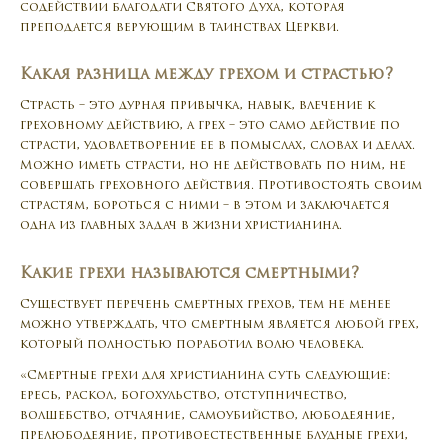
содействии благодати Святого Духа, которая
преподается верующим в таинствах Церкви.
Какая разница между грехом и страстью?
Страсть – это дурная привычка, навык, влечение к
греховному действию, а грех – это само действие по
страсти, удовлетворение ее в помыслах, словах и делах.
Можно иметь страсти, но не действовать по ним, не
совершать греховного действия. Противостоять своим
страстям, бороться с ними – в этом и заключается
одна из главных задач в жизни христианина.
Какие грехи называются смертными?
Существует перечень смертных грехов, тем не менее
можно утверждать, что смертным является любой грех,
который полностью поработил волю человека.
«Смертные грехи для христианина суть следующие:
ересь, раскол, богохульство, отступничество,
волшебство, отчаяние, самоубийство, любодеяние,
прелюбодеяние, противоестественные блудные грехи,