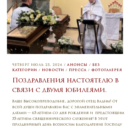
ЧЕТВЕРГ ИЮЛЬ 23, 2026 /
АНОНСЫ
/
БЕЗ
КАТЕГОРИИ
/
НОВОСТИ
/
ПРЕССА
/
ФОТОГАЛЕРЕЯ
Поздравления настоятелю в
связи с двумя юбилеями.
Ваше Высокопреподобие, дорогой отец Вадим! От
всей души поздравляем Вас с знаменательными
датами — 65-летием со дня рождения и предстоящим
35-летием священнического служения! В этот
праздничный день возносим благодарение Господу