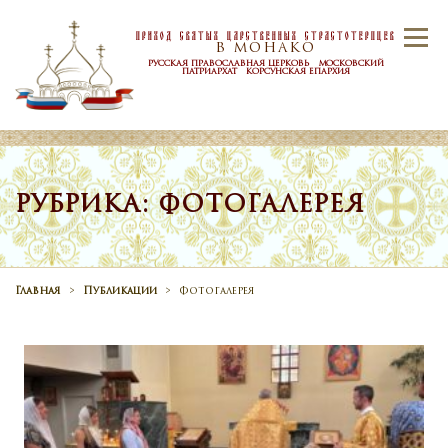
Skip to content
Приход Святых Царственных Страстотерпцев
Menu
В МОНАКО
РУССКАЯ ПРАВОСЛАВНАЯ ЦЕРКОВЬ МОСКОВСКИЙ
ПАТРИАРХАТ КОРСУНСКАЯ ЕПАРХИЯ
ГЛАВНАЯ
ПРИХОД
НОВОСТИ
РУБРИКА: ФОТОГАЛЕРЕЯ
РАСПИСАНИЕ
ТАИНСТВА
Главная
>
Публикации
>
Фотогалерея
КОНТАКТЫ