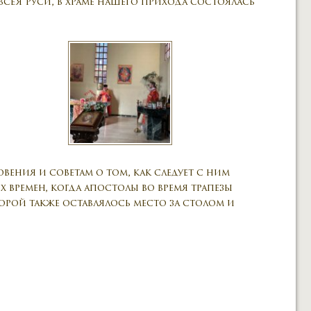
сея Руси, в храме нашего прихода состоялась
ения и советам о том, как следует с ним
их времен, когда апостолы во время трапезы
орой также оставлялось место за столом и