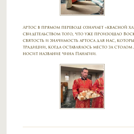
Артос в прямом переводе означает «квасной хле
свидетельством того, что уже произошло Воск
святость и значимость артоса для нас, которы
традиции, когда оставлялось место за столом
носит название чина Панагии.