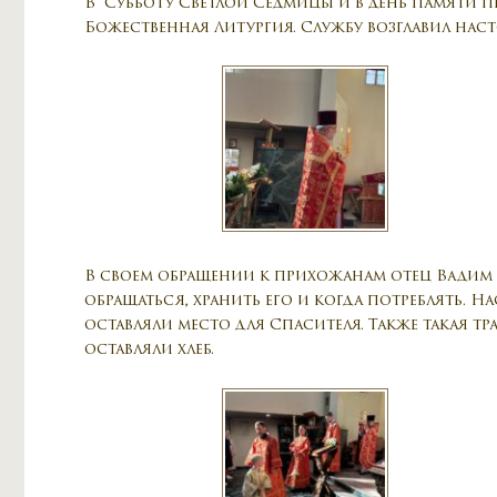
В Субботу Светлой Седмицы и в день памяти п
Божественная Литургия. Службу возглавил нас
В своем обращении к прихожанам отец Вадим о
обращаться, хранить его и когда потреблять. Н
оставляли место для Спасителя. Также такая 
оставляли хлеб.