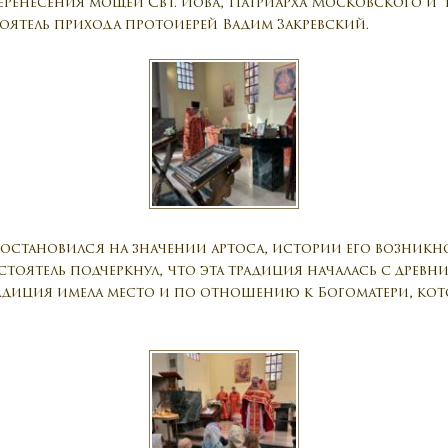
еренесения мощей Свт. Иова, Патриарха Московского и в
тоятель прихода протоиерей Вадим Закревский.
становился на значении артоса, истории его возникнов
астоятель подчеркнул, что эта традиция началась с древн
традиция имела место и по отношению к Богоматери, кот