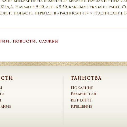
 Ваше внимание на изменение времени начала и чина служ
. Начало в 9-00, а не в 9-30, как было указано ранее.
можете попасть, перейдя в «Расписание»-> «Расписание 
ОРИИ
,
НОВОСТИ
,
СЛУЖБЫ
ОСТИ
ТАИНСТВА
ы
Покаяние
ти
Евхаристия
ы
Венчание
сание
Крещение