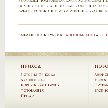
Уважаемые пользователи сайта! Хотим обратить
поминовения усопших будет совершена ПАНИХИДА
раздел « Расписание Богослужений», куда Вы 
РАЗМЕЩЕНО В РУБРИКЕ
АНОНСЫ
,
БЕЗ КАТЕГ
ПРИХОД
НОВ
История Прихода
Анонс
Духовенство
Новос
Корсунская епархия
Служб
Фотогалерея
Распи
Пресса