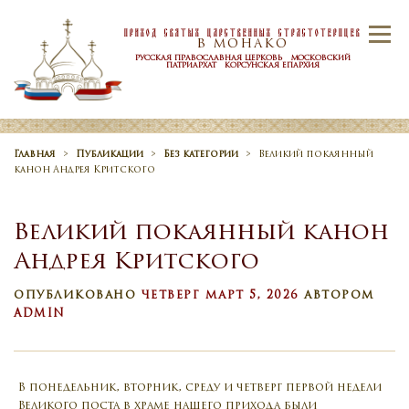
Skip to content
Приход Святых Царственных Страстотерпцев
Menu
В МОНАКО
РУССКАЯ ПРАВОСЛАВНАЯ ЦЕРКОВЬ МОСКОВСКИЙ
ПАТРИАРХАТ КОРСУНСКАЯ ЕПАРХИЯ
ГЛАВНАЯ
ПРИХОД
НОВОСТИ
Главная
>
Публикации
>
Без категории
>
Великий покаянный
канон Андрея Критского
РАСПИСАНИЕ
ТАИНСТВА
Великий покаянный канон
Андрея Критского
КОНТАКТЫ
ОПУБЛИКОВАНО
ЧЕТВЕРГ МАРТ 5, 2026
АВТОРОМ
ADMIN
В понедельник, вторник, среду и четверг первой недели
Великого поста в храме нашего прихода были