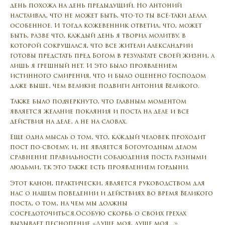
день похожа на день предыдущий. Но Антоний
настаивал, что не может быть, что-то ты всё-таки делал
особенное. И тогда кожевенник ответил, что, может
быть, разве что, каждый день я творил молитву, в
которой сокрушался, что все жители Александрии
готовы предстать пред Богом в результате своей жизни, а
лишь я грешный нет. И это было проявлением
истинного смирения, что и было оценено Господом
даже выше, чем великие подвиги Антония Великого.
Также было подчеркнуто, что главным моментом
является желание покаяния и поста на деле и все
действия на деле, а не на словах.
Еще одна мысль о том, что, каждый человек проходит
пост по-своему, и, не является Богоугодным делом
сравнение правильности соблюдения поста разными
людьми, т.к это также есть проявлением гордыни.
Этот канон, практически, является руководством для
нас о нашем поведении и действиях во время Великого
поста, о том, на чем мы должны
сосредоточиться.Особую скорбь о своих грехах
вызывает песнопение «Душе моя, душе моя…».