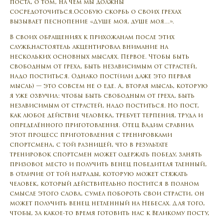
поста, о том, на чем мы должны
сосредоточиться.Особую скорбь о своих грехах
вызывает песнопение «Душе моя, душе моя…».
В своих обращениях к прихожанам после этих
служб,настоятель акцентировал внимание на
нескольких основных мыслях. Первое. Чтобы быть
свободным от греха, быть независимым от страстей,
надо поститься. Однако пост(или даже это первая
мысль) — это совсем не о еде. А, вторая мысль, которую
я уже озвучил: чтобы быть свободным от греха, быть
независимым от страстей, надо поститься. Но пост,
как любое действие человека, требует терпения, труда и
определённого приготовления. Отец Вадим сравнил
этот процесс приготовления с тренировками
спортсмена, с той разницей, что в результате
тренировок спортсмен может одержать победу, занять
призовое место и получить венец победителя тленный,
в отличие от той награды, которую может стяжать
человек, который действительно постится в полном
смысле этого слова, сумел побороть свои страсти, он
может получить венец нетленный на Небесах. Для того,
чтобы, за какое-то время готовить нас к Великому посту,