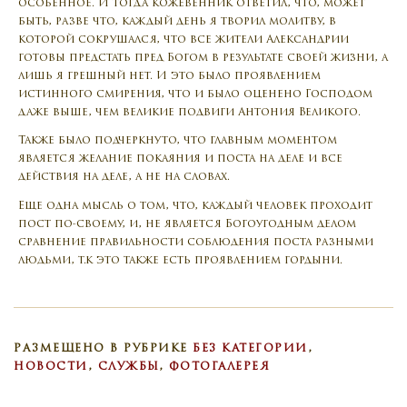
особенное. И тогда кожевенник ответил, что, может
быть, разве что, каждый день я творил молитву, в
которой сокрушался, что все жители Александрии
готовы предстать пред Богом в результате своей жизни, а
лишь я грешный нет. И это было проявлением
истинного смирения, что и было оценено Господом
даже выше, чем великие подвиги Антония Великого.
Также было подчеркнуто, что главным моментом
является желание покаяния и поста на деле и все
действия на деле, а не на словах.
Еще одна мысль о том, что, каждый человек проходит
пост по-своему, и, не является Богоугодным делом
сравнение правильности соблюдения поста разными
людьми, т.к это также есть проявлением гордыни.
РАЗМЕЩЕНО В РУБРИКЕ
БЕЗ КАТЕГОРИИ
,
НОВОСТИ
,
СЛУЖБЫ
,
ФОТОГАЛЕРЕЯ