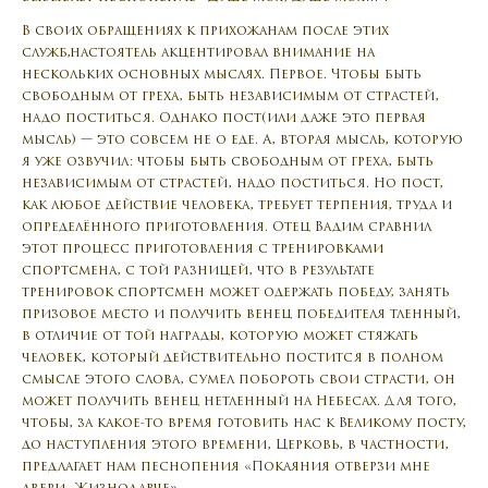
В своих обращениях к прихожанам после этих
служб,настоятель акцентировал внимание на
нескольких основных мыслях. Первое. Чтобы быть
свободным от греха, быть независимым от страстей,
надо поститься. Однако пост(или даже это первая
мысль) — это совсем не о еде. А, вторая мысль, которую
я уже озвучил: чтобы быть свободным от греха, быть
независимым от страстей, надо поститься. Но пост,
как любое действие человека, требует терпения, труда и
определённого приготовления. Отец Вадим сравнил
этот процесс приготовления с тренировками
спортсмена, с той разницей, что в результате
тренировок спортсмен может одержать победу, занять
призовое место и получить венец победителя тленный,
в отличие от той награды, которую может стяжать
человек, который действительно постится в полном
смысле этого слова, сумел побороть свои страсти, он
может получить венец нетленный на Небесах. Для того,
чтобы, за какое-то время готовить нас к Великому посту,
до наступления этого времени, Церковь, в частности,
предлагает нам песнопения «Покаяния отверзи мне