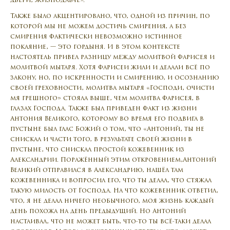
двери, Жизнодавче».
Также было акцентировано, что, одной из причин, по
которой мы не можем достичь смирения, а без
смирения фактически невозможно истинное
покаяние, — это гордыня. И в этом контексте
настоятель привел разницу между молитвой фарисея и
молитвой мытаря. Хотя фарисеи жили и делали всё по
закону, но, по искренности и смирению, и осознанию
своей греховности, молитва мытаря «Господи, очисти
мя грешного» стояла выше, чем молитва фарисея, в
глазах Господа. Также был приведен факт из жизни
Антония Великого, которому во время его подвига в
пустыне был глас Божий о том, что «Антоний, ты не
снискал и части того, в результате своей жизни в
пустыне, что снискал простой кожевенник из
Александрии. Поражённый этим откровением,Антоний
Великий отправился в Александрию, нашёл там
кожевенника и вопросил его, что ты делал, что стяжал
такую милость от Господа. На что кожевенник ответил,
что, я не делал ничего необычного, моя жизнь каждый
день похожа на день предыдущий. Но Антоний
настаивал, что не может быть, что-то ты всё-таки делал