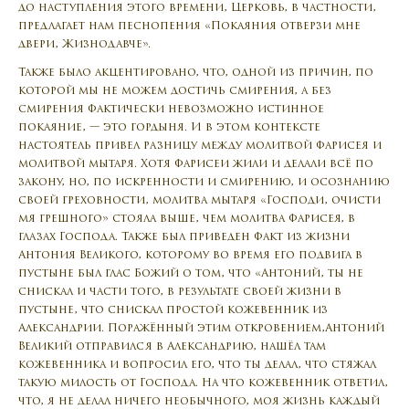
до наступления этого времени, Церковь, в частности,
предлагает нам песнопения «Покаяния отверзи мне
двери, Жизнодавче».
Также было акцентировано, что, одной из причин, по
которой мы не можем достичь смирения, а без
смирения фактически невозможно истинное
покаяние, — это гордыня. И в этом контексте
настоятель привел разницу между молитвой фарисея и
молитвой мытаря. Хотя фарисеи жили и делали всё по
закону, но, по искренности и смирению, и осознанию
своей греховности, молитва мытаря «Господи, очисти
мя грешного» стояла выше, чем молитва фарисея, в
глазах Господа. Также был приведен факт из жизни
Антония Великого, которому во время его подвига в
пустыне был глас Божий о том, что «Антоний, ты не
снискал и части того, в результате своей жизни в
пустыне, что снискал простой кожевенник из
Александрии. Поражённый этим откровением,Антоний
Великий отправился в Александрию, нашёл там
кожевенника и вопросил его, что ты делал, что стяжал
такую милость от Господа. На что кожевенник ответил,
что, я не делал ничего необычного, моя жизнь каждый