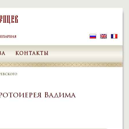
рпцев
ЕПАРХИЯ
ВА
КОНТАКТЫ
ревского
ротоиерея Вадима