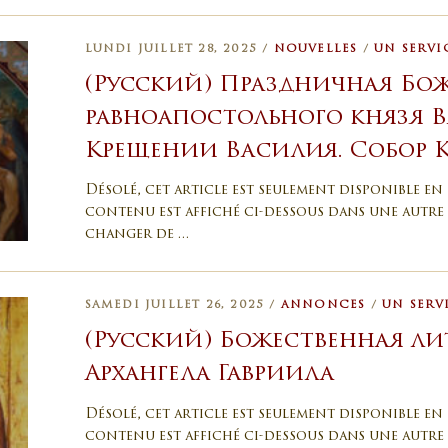
LUNDI JUILLET 28, 2025 /
NOUVELLES
/
UN SERVI
(Русский) Праздничная Бож
равноапостольного князя В
Крещении Василия. Собор К
Désolé, cet article est seulement disponible en 
contenu est affiché ci-dessous dans une autre 
changer de …
SAMEDI JUILLET 26, 2025 /
ANNONCES
/
UN SERV
(Русский) Божественная ли
Архангела Гавриила
Désolé, cet article est seulement disponible en 
contenu est affiché ci-dessous dans une autre 