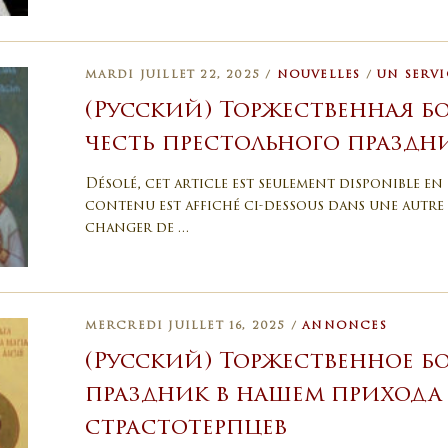
MARDI JUILLET 22, 2025 /
NOUVELLES
/
UN SERVI
(Русский) Торжественная б
честь престольного праздн
Désolé, cet article est seulement disponible en 
contenu est affiché ci-dessous dans une autre 
changer de …
MERCREDI JUILLET 16, 2025 /
ANNONCES
(Русский) Торжественное б
праздник в нашем прихода
страстотерпцев