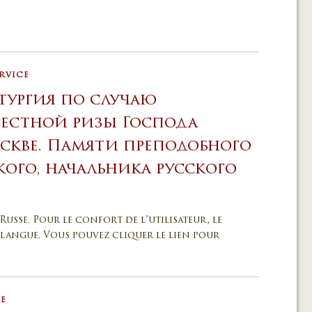
RVICE
тургия по случаю
естной ризы Господа
скве. Памяти преподобного
кого, начальника русского
Russe. Pour le confort de l’utilisateur, le
langue. Vous pouvez cliquer le lien pour
CE