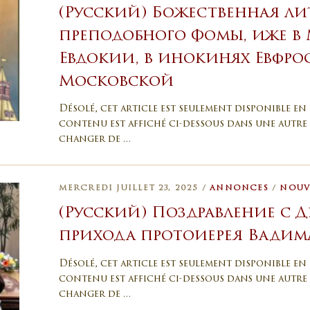
(Русский) Божественная ли
преподобного Фомы, иже в
Евдокии, в инокинях Евфр
Московской
Désolé, cet article est seulement disponible en 
contenu est affiché ci-dessous dans une autre 
changer de …
MERCREDI JUILLET 23, 2025 /
ANNONCES
/
NOUV
(Русский) Поздравление с 
прихода протоиерея Вадима
Désolé, cet article est seulement disponible en 
contenu est affiché ci-dessous dans une autre 
changer de …