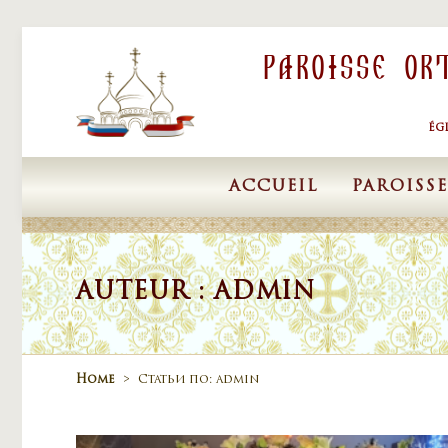
Skip to content
Paroisse Or
ÉG
ACCUEIL
PAROISSE
AUTEUR :
ADMIN
Home
>
Статьи по: admin