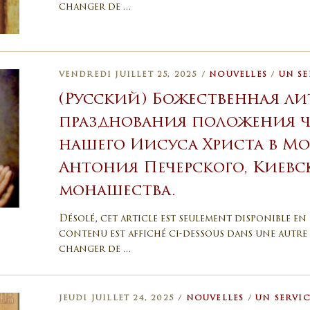
changer de …
VENDREDI JUILLET 25, 2025 /
NOUVELLES
/
UN SE
(Русский) Божественная ли
празднования положения ч
нашего Иисуса Христа в Мо
Антония Печерского, Киевс
монашества.
Désolé, cet article est seulement disponible en 
contenu est affiché ci-dessous dans une autre 
changer de …
JEUDI JUILLET 24, 2025 /
NOUVELLES
/
UN SERVI