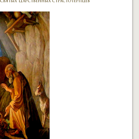
е святых Царственных страстотерпцев