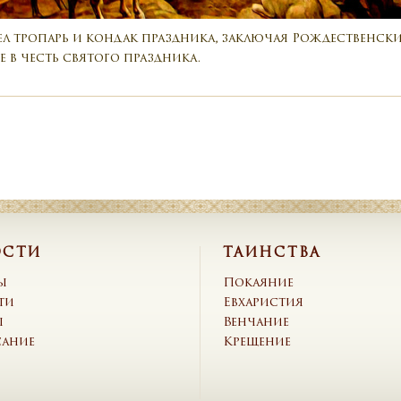
л тропарь и кондак праздника, заключая Рождественск
 в честь святого праздника.
ОСТИ
ТАИНСТВА
ы
Покаяние
ти
Евхаристия
ы
Венчание
сание
Крещение