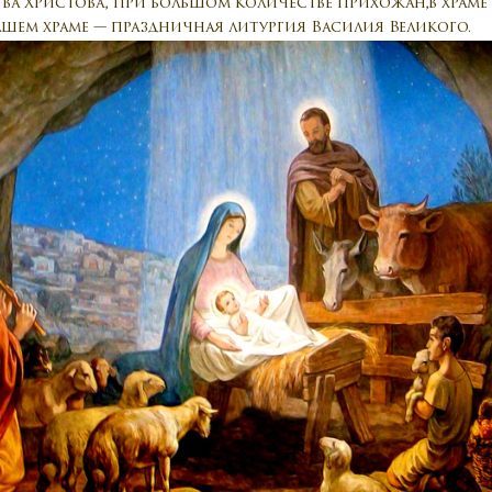
ества Христова, при большом количестве прихожан,в храм
шем храме — праздничная литургия Василия Великого.