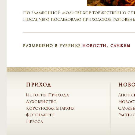
По заамвонной молитве хор торжественно спе
После чего последовало приходское разговенье
РАЗМЕЩЕНО В РУБРИКЕ
НОВОСТИ
,
СЛУЖБЫ
ПРИХОД
НОВ
История Прихода
Анонс
Духовенство
Новос
Корсунская епархия
Служб
Фотогалерея
Распи
Пресса