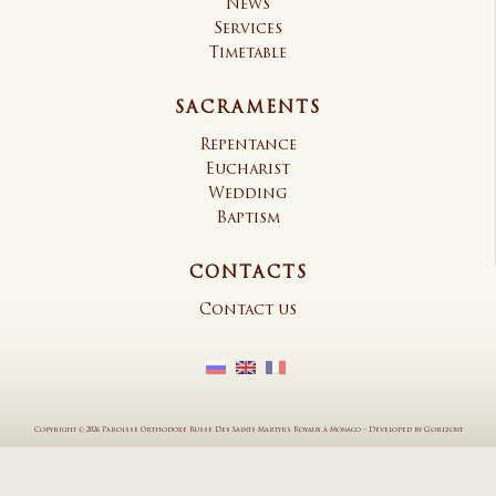
News
Services
Timetable
SACRAMENTS
Repentance
Eucharist
Wedding
Baptism
CONTACTS
Contact us
Copyright © 2026 Paroisse Orthodoxe Russe Des Saints Martyrs Royaux à Monaco
–
Developed by
Gorizont