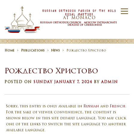
Skip to content
Russian Orthodox Parish Of the Holy
Menu
Royal Martyrs
AT MONACO
RUSSIAN ORTHODOX CHURCH MOSCOW PATRIARCHATE
DIOCESE OF CHERSONESE
HOME
OUR PARISH
NEWS
Home
>
Publications
>
News
>
Рождество Христово
Рождество Христово
TIMETABLE
SACRAMENTS
POSTED ON
SUNDAY JANUARY 7, 2024
BY
ADMIN
CONTACT US
Sorry, this entry is only available in
Russian
and
French
.
For the sake of viewer convenience, the content is
shown below in this site default language. You may click
one of the links to switch the site language to another
available language.