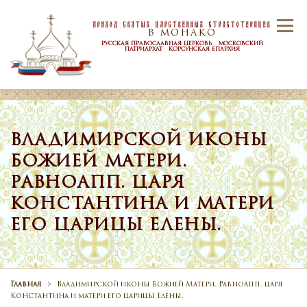
Skip to content
Приход Святых Царственных Страстотерпцев
Menu
В МОНАКО
РУССКАЯ ПРАВОСЛАВНАЯ ЦЕРКОВЬ МОСКОВСКИЙ
ПАТРИАРХАТ КОРСУНСКАЯ ЕПАРХИЯ
ГЛАВНАЯ
ПРИХОД
НОВОСТИ
ВЛАДИМИРСКОЙ ИКОНЫ
БОЖИЕЙ МАТЕРИ.
РАСПИСАНИЕ
ТАИНСТВА
РАВНОАПП. ЦАРЯ
КОНСТАНТИНА И МАТЕРИ
КОНТАКТЫ
ЕГО ЦАРИЦЫ ЕЛЕНЫ.
Главная
>
Владимирской иконы Божией Матери. Равноапп. царя
Константина и матери его царицы Елены.