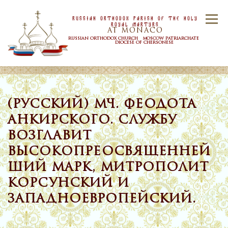
Skip to content
Russian Orthodox Parish Of the Holy
Menu
Royal Martyrs
AT MONACO
RUSSIAN ORTHODOX CHURCH MOSCOW PATRIARCHATE
DIOCESE OF CHERSONESE
HOME
OUR PARISH
NEWS
(РУССКИЙ) МЧ. ФЕОДОТА
АНКИРСКОГО. СЛУЖБУ
TIMETABLE
SACRAMENTS
ВОЗГЛАВИТ
ВЫСОКОПРЕОСВЯЩЕННЕЙ
CONTACT US
ШИЙ МАРК, МИТРОПОЛИТ
КОРСУНСКИЙ И
ЗАПАДНОЕВРОПЕЙСКИЙ.