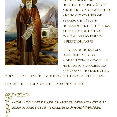
Чернигова, принял
постриг на Святой Горе
Афон. По благословению
афонских старцев он
вернулся на Русь и
поселился в пещере возле
Киева, положив тем
самым начало Киево-
Печерской лавре
Он стал основателем
общежительного
монашества на Руси — и
не просто монашества
как уклада, но как пути к
Богу через покаяние, молитву, нестяжание и любовь.
Его жизнь — воплощение слов Спасителя:
«Если кто хочет идти за Мною, отрекись себя, и
возьми крест свой, и следуй за Мною” (Мф. 16:24)