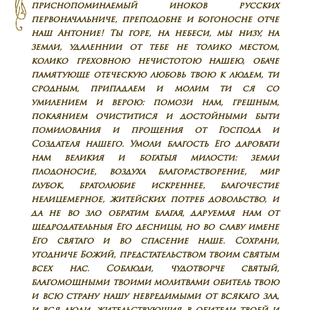
приснопоминаемый иноков русских
первоначальниче, преподобне и богоносне отче
наш Антоние! Ты горе, на небеси, мы низу, на
земли, удаленнии от тебе не толико местом,
колико греховною нечистотою нашею, обаче
памятующе отеческую любовь твою к людем, ти
сродным, припадаем и молим ти ся со
умилением и верою: помози нам, грешным,
покаянием очиститися и достойными быти
помилования и прощения от Господа и
Создателя нашего. Умоли благость Его даровати
нам великия и богатыя милости: земли
плодоносие, воздуха благорастворение, мир
глубок, братолюбие искреннее, благочестие
нелицемерное, житейских потреб довольство, и
да не во зло обратим благая, даруемая нам от
щедродательныя Его десницы, но во славу имене
Его святаго и во спасение наше. Сохрани,
угодниче Божий, предстательством твоим святым
всех нас. Соблюди, чудотворче святый,
благомощными твоими молитвами обитель твою
и всю страну нашу невредимыми от всякаго зла,