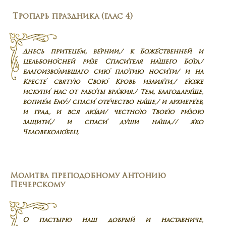
Тропарь праздника (глас 4)
Днесь притеце́м, ве́рнии,/ к Боже́ственней и
цельбоно́сней ри́зе Спаси́теля на́шего Бо́га,/
благоизво́лившаго сию́ пло́тию носи́ти/ и на
Кресте́ святу́ю Свою́ Кровь излия́ти,/ е́юже
искупи́ нас от рабо́ты вра́жия./ Тем, благодаря́ще,
вопие́м Ему́:/ спаси́ оте́чество на́ше,/ и архиере́ев,
и град, и вся лю́ди/ честно́ю Твое́ю ри́зою
защити́,/ и спаси́ ду́ши на́ша,// я́ко
Человеколю́бец.
Молитва преподобному Антонию
Печерскому
О пастырю наш добрый и наставниче,