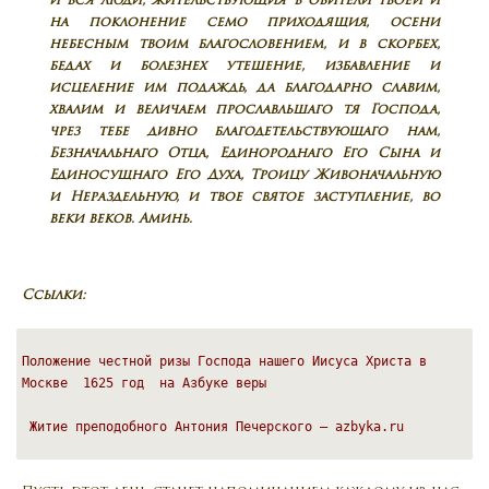
и вся люди, жительствующия в обители твоей и
на поклонение семо приходящия, осени
небесным твоим благословением, и в скорбех,
бедах и болезнех утешение, избавление и
исцеление им подаждь, да благодарно славим,
хвалим и величаем прославльшаго тя Господа,
чрез тебе дивно благодетельствующаго нам,
Безначальнаго Отца, Единороднаго Его Сына и
Единосущнаго Его Духа, Троицу Живоначальную
и Нераздельную, и твое святое заступление, во
веки веков. Аминь.
Ссылки:
Положение честной ризы Господа нашего Иисуса Христа в 
Москве  1625 год  на Азбуке веры 
Житие преподобного Антония Печерского — azbyka.ru