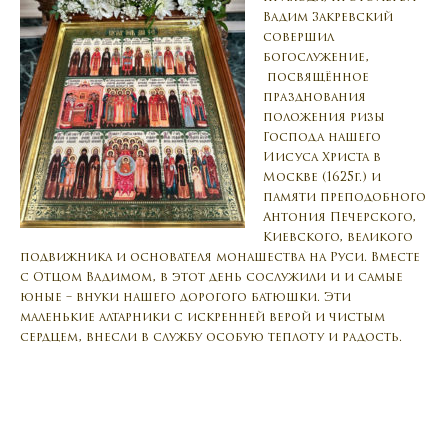
Вадим Закревский
совершил
богослужение,
посвящённое
празднования
положения ризы
Господа нашего
Иисуса Христа в
Москве (1625г.) и
памяти преподобного
Антония Печерского,
Киевского, великого
подвижника и основателя монашества на Руси. Вместе
с Отцом Вадимом, в этот день сослужили и и самые
юные – внуки нашего дорогого батюшки. Эти
маленькие алтарники с искренней верой и чистым
сердцем, внесли в службу особую теплоту и радость.