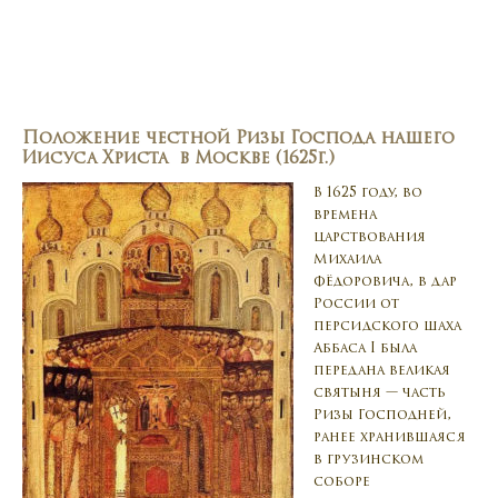
Положение честной Ризы Господа нашего
Иисуса Христа в Москве (1625г.)
В 1625 году, во
времена
царствования
Михаила
Фёдоровича, в дар
России от
персидского шаха
Аббаса I была
передана великая
святыня — часть
Ризы Господней,
ранее хранившаяся
в грузинском
соборе