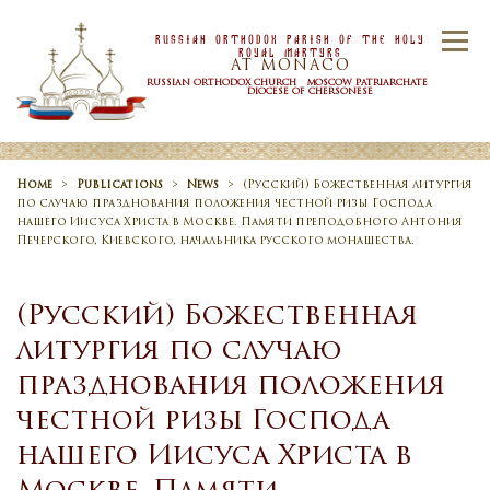
Skip to content
Russian Orthodox Parish Of the Holy
Menu
Royal Martyrs
AT MONACO
RUSSIAN ORTHODOX CHURCH MOSCOW PATRIARCHATE
DIOCESE OF CHERSONESE
HOME
OUR PARISH
NEWS
Home
>
Publications
>
News
>
(Русский) Божественная литургия
по случаю празднования положения честной ризы Господа
нашего Иисуса Христа в Москве. Памяти преподобного Антония
Печерского, Киевского, начальника русского монашества.
TIMETABLE
SACRAMENTS
(Русский) Божественная
литургия по случаю
CONTACT US
празднования положения
честной ризы Господа
нашего Иисуса Христа в