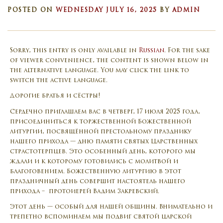
POSTED ON
WEDNESDAY JULY 16, 2025
BY
ADMIN
Sorry, this entry is only available in
Russian
. For the sake
of viewer convenience, the content is shown below in
the alternative language. You may click the link to
switch the active language.
Дорогие братья и сёстры!
Сердечно приглашаем вас в четверг, 17 июля 2025 года,
присоединиться к торжественной Божественной
литургии, посвящённой престольному празднику
нашего прихода — дню памяти святых Царственных
страстотерпцев. Это особенный день, которого мы
ждали и к которому готовились с молитвой и
благоговением. Божественную литургию в этот
праздничный день совершит настоятель нашего
прихода – протоиерей Вадим Закревский.
Этот день — особый для нашей общины. Внимательно и
трепетно вспоминаем мы подвиг святой царской