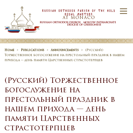
Skip to content
Russian Orthodox Parish Of the Holy
Menu
Royal Martyrs
AT MONACO
RUSSIAN ORTHODOX CHURCH MOSCOW PATRIARCHATE
DIOCESE OF CHERSONESE
HOME
OUR PARISH
NEWS
Home
>
Publications
>
Announcements
>
(Русский)
Торжественное богослужение на престольный праздник в нашем
прихода — день памяти Царственных страстотерпцев
TIMETABLE
SACRAMENTS
(Русский) Торжественное
богослужение на
CONTACT US
престольный праздник в
нашем прихода — день
памяти Царственных
страстотерпцев